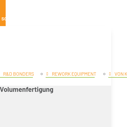
SCHLIESSE PRODUKTE
R&D BONDERS
REWORK EQUIPMENT
VON 
x Volumenfertigung