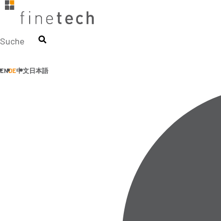
Zum
Inhalt
springen
Suche
EN
DE
中文
日本語