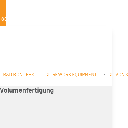
SCHLIESSE PRODUKTE
R&D BONDERS
REWORK EQUIPMENT
VON 
x Volumenfertigung