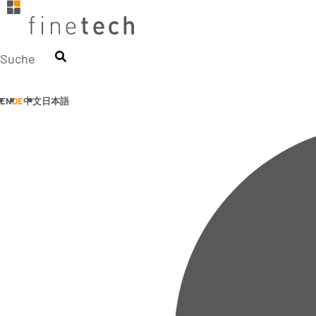
Zum
Inhalt
springen
Suche
EN
DE
中文
日本語