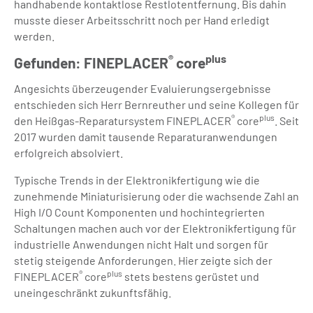
handhabende kontaktlose Restlotentfernung. Bis dahin
musste dieser Arbeitsschritt noch per Hand erledigt
werden.
®
plus
Gefunden: FINEPLACER
core
Angesichts überzeugender Evaluierungsergebnisse
entschieden sich Herr Bernreuther und seine Kollegen für
®
plus
den Heißgas-Reparatursystem FINEPLACER
core
. Seit
2017 wurden damit tausende Reparaturanwendungen
erfolgreich absolviert.
Typische Trends in der Elektronikfertigung wie die
zunehmende Miniaturisierung oder die wachsende Zahl an
High I/O Count Komponenten und hochintegrierten
Schaltungen machen auch vor der Elektronikfertigung für
industrielle Anwendungen nicht Halt und sorgen für
stetig steigende Anforderungen. Hier zeigte sich der
®
plus
FINEPLACER
core
stets bestens gerüstet und
uneingeschränkt zukunftsfähig.