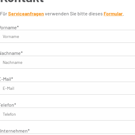
Für
Serviceanfragen
verwenden Sie bitte dieses
Formular
.
Vorname
*
Nachname
*
E-Mail
*
Telefon
*
Unternehmen
*