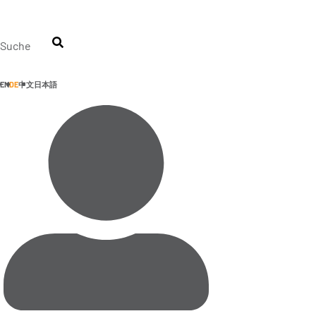
Zum
Inhalt
springen
Suche
EN
DE
中文
日本語