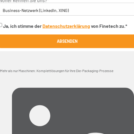
Woher kennen Sie uns?
*
Ja, ich stimme der
Datenschutzerklärung
von Finetech zu.
*
ABSENDEN
Mehr als nur Maschinen: Komplettlösungen für Ihre Die-Packaging-Prozesse