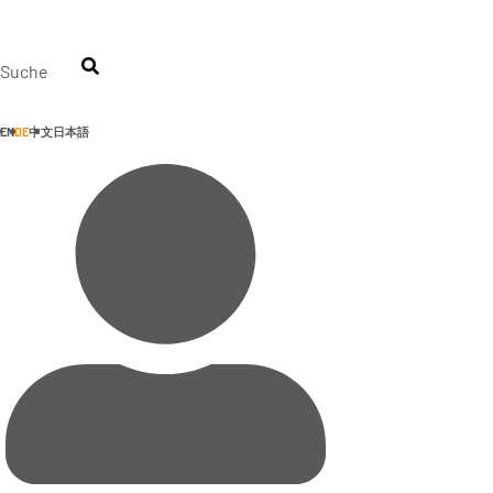
Zum
Inhalt
springen
Suche
EN
DE
中文
日本語